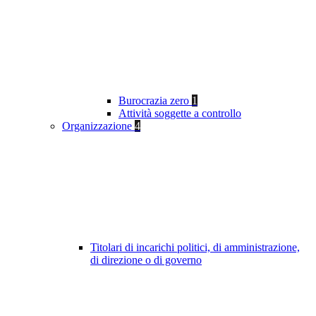
Burocrazia zero
1
Attività soggette a controllo
Organizzazione
4
Titolari di incarichi politici, di amministrazione,
di direzione o di governo