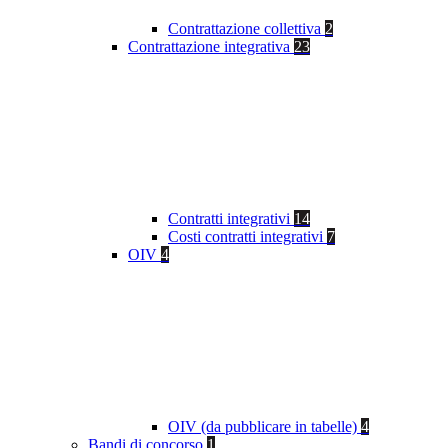
Contrattazione collettiva
2
Contrattazione integrativa
23
Contratti integrativi
14
Costi contratti integrativi
7
OIV
4
OIV (da pubblicare in tabelle)
4
Bandi di concorso
1