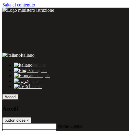
Salta al contenuto
Italiano
Italiano
English
Français
عربى
ਪੰਜਾਬੀ
Accedi
Accedi
button close
×
Nome Utente