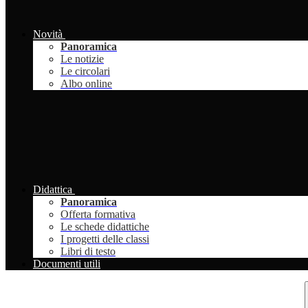
Novità
Panoramica
Le notizie
Le circolari
Albo online
Didattica
Panoramica
Offerta formativa
Le schede didattiche
I progetti delle classi
Libri di testo
Documenti utili