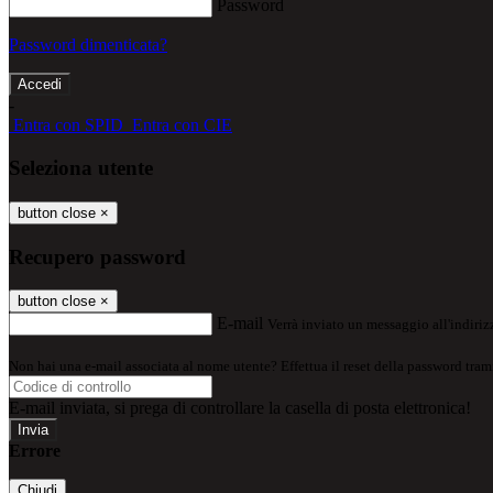
Password
Password dimenticata?
-
Entra con SPID
Entra con CIE
Seleziona utente
button close
×
Recupero password
button close
×
E-mail
Verrà inviato un messaggio all'indirizz
Non hai una e-mail associata al nome utente? Effettua il reset della password tram
E-mail inviata, si prega di controllare la casella di posta elettronica!
Errore
Chiudi