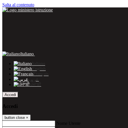
Salta al contenuto
Italiano
Italiano
English
Français
عربى
ਪੰਜਾਬੀ
Accedi
Accedi
button close
×
Nome Utente