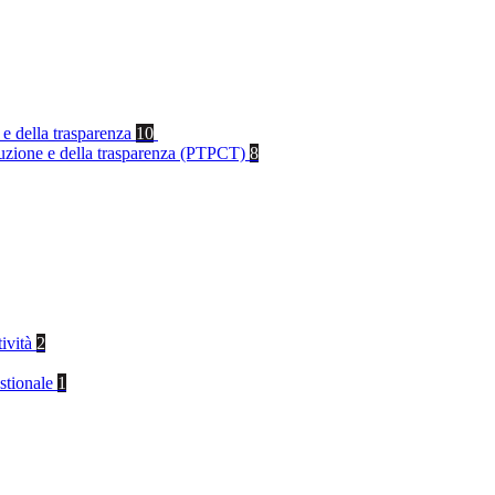
 e della trasparenza
10
rruzione e della trasparenza (PTPCT)
8
tività
2
stionale
1