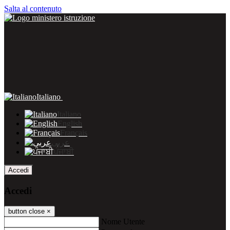
Salta al contenuto
Italiano
Italiano
English
Français
عربى
ਪੰਜਾਬੀ
Accedi
Accedi
button close
×
Nome Utente