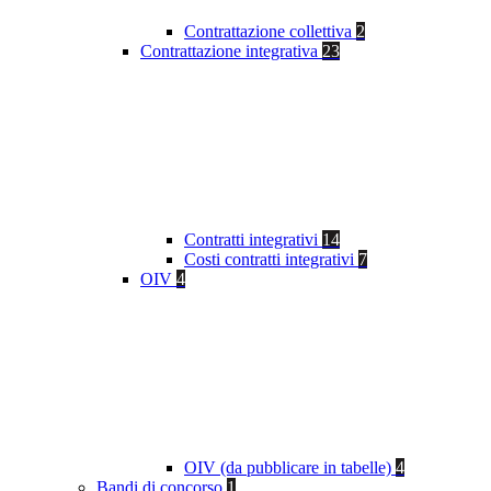
Contrattazione collettiva
2
Contrattazione integrativa
23
Contratti integrativi
14
Costi contratti integrativi
7
OIV
4
OIV (da pubblicare in tabelle)
4
Bandi di concorso
1