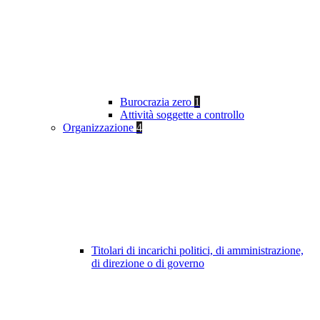
Burocrazia zero
1
Attività soggette a controllo
Organizzazione
4
Titolari di incarichi politici, di amministrazione,
di direzione o di governo