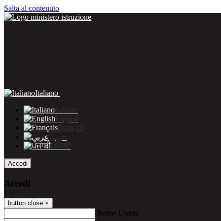
Salta al contenuto
Italiano
Italiano
English
Français
عربى
ਪੰਜਾਬੀ
Accedi
Accedi
button close
×
Nome Utente