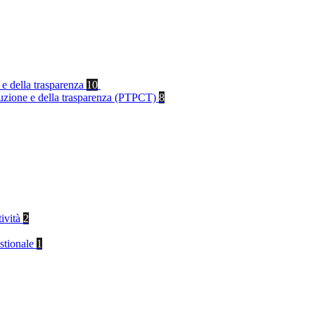
 e della trasparenza
10
rruzione e della trasparenza (PTPCT)
8
tività
2
stionale
1