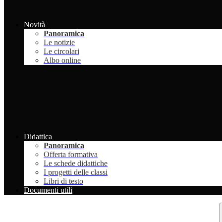
Novità
Panoramica
Le notizie
Le circolari
Albo online
Didattica
Panoramica
Offerta formativa
Le schede didattiche
I progetti delle classi
Libri di testo
Documenti utili