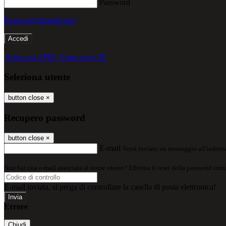
Password
Password dimenticata?
-
Entra con SPID
Entra con CIE
Seleziona utente
button close
×
Recupero password
button close
×
E-mail
Verrà inviato un messaggio all'indirizz
Non hai una e-mail associata al nome utente? Effettua il reset della password tram
E-mail inviata, si prega di controllare la casella di posta elettronica!
Errore
Chiudi