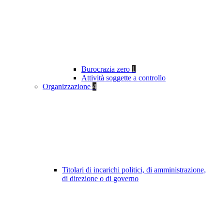
Burocrazia zero
1
Attività soggette a controllo
Organizzazione
4
Titolari di incarichi politici, di amministrazione,
di direzione o di governo