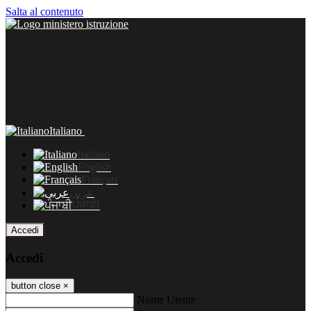
Salta al contenuto
Italiano
Italiano
English
Français
عربى
ਪੰਜਾਬੀ
Accedi
Accedi
button close
×
Nome Utente