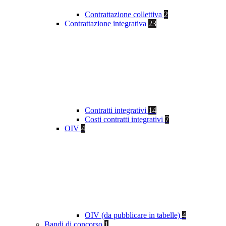
Contrattazione collettiva
2
Contrattazione integrativa
23
Contratti integrativi
14
Costi contratti integrativi
7
OIV
4
OIV (da pubblicare in tabelle)
4
Bandi di concorso
1