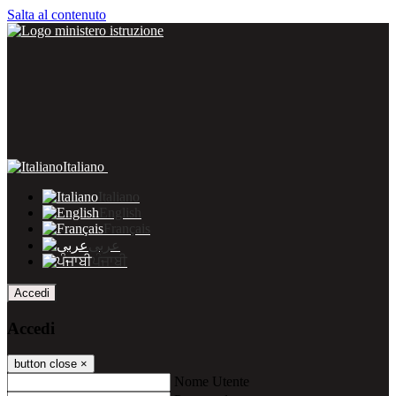
Salta al contenuto
Italiano
Italiano
English
Français
عربى
ਪੰਜਾਬੀ
Accedi
Accedi
button close
×
Nome Utente