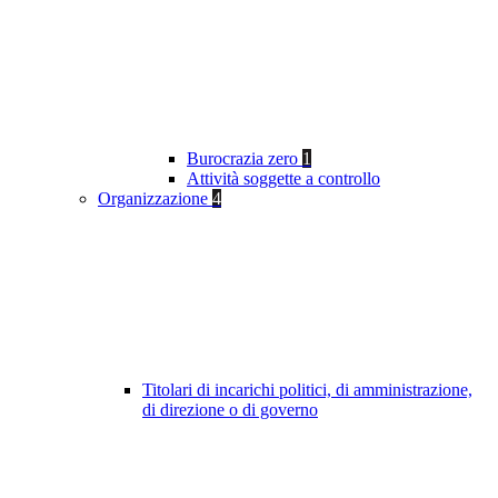
Burocrazia zero
1
Attività soggette a controllo
Organizzazione
4
Titolari di incarichi politici, di amministrazione,
di direzione o di governo