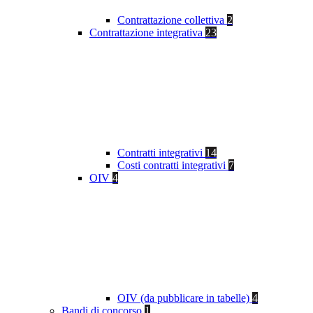
Contrattazione collettiva
2
Contrattazione integrativa
23
Contratti integrativi
14
Costi contratti integrativi
7
OIV
4
OIV (da pubblicare in tabelle)
4
Bandi di concorso
1