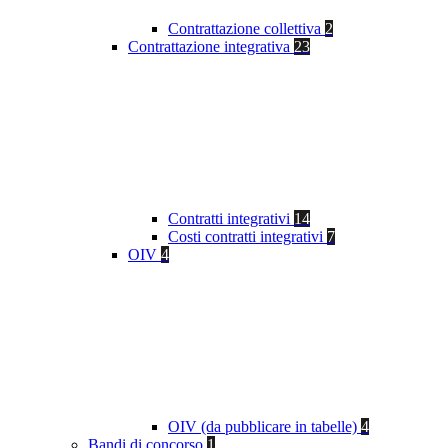
Contrattazione collettiva
2
Contrattazione integrativa
23
Contratti integrativi
14
Costi contratti integrativi
7
OIV
4
OIV (da pubblicare in tabelle)
4
Bandi di concorso
1