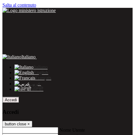
Salta al contenuto
Italiano
Italiano
English
Français
عربى
ਪੰਜਾਬੀ
Accedi
Accedi
button close
×
Nome Utente