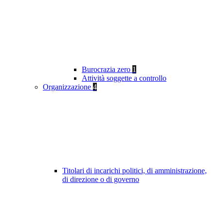
Burocrazia zero
1
Attività soggette a controllo
Organizzazione
4
Titolari di incarichi politici, di amministrazione,
di direzione o di governo