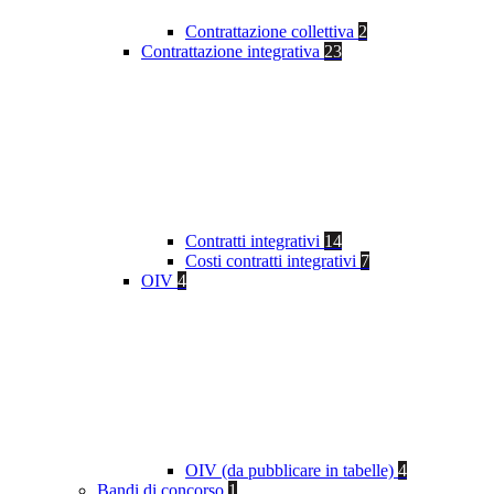
Contrattazione collettiva
2
Contrattazione integrativa
23
Contratti integrativi
14
Costi contratti integrativi
7
OIV
4
OIV (da pubblicare in tabelle)
4
Bandi di concorso
1