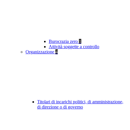
Burocrazia zero
1
Attività soggette a controllo
Organizzazione
4
Titolari di incarichi politici, di amministrazione,
di direzione o di governo