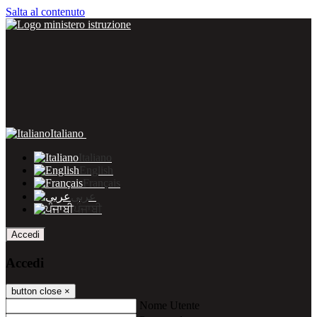
Salta al contenuto
Italiano
Italiano
English
Français
عربى
ਪੰਜਾਬੀ
Accedi
Accedi
button close
×
Nome Utente