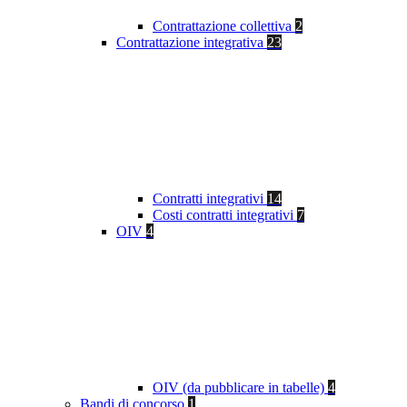
Contrattazione collettiva
2
Contrattazione integrativa
23
Contratti integrativi
14
Costi contratti integrativi
7
OIV
4
OIV (da pubblicare in tabelle)
4
Bandi di concorso
1