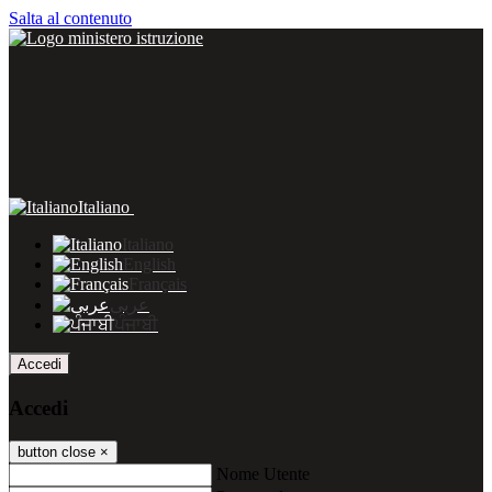
Salta al contenuto
Italiano
Italiano
English
Français
عربى
ਪੰਜਾਬੀ
Accedi
Accedi
button close
×
Nome Utente