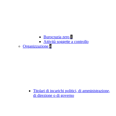
Burocrazia zero
1
Attività soggette a controllo
Organizzazione
4
Titolari di incarichi politici, di amministrazione,
di direzione o di governo