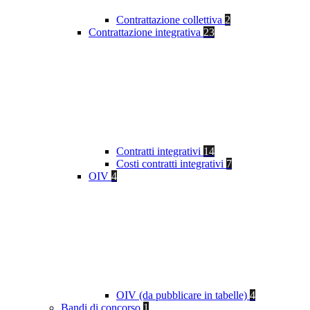
Contrattazione collettiva
2
Contrattazione integrativa
23
Contratti integrativi
14
Costi contratti integrativi
7
OIV
4
OIV (da pubblicare in tabelle)
4
Bandi di concorso
1