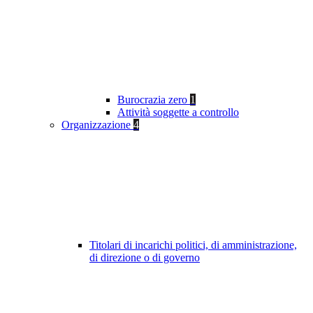
Burocrazia zero
1
Attività soggette a controllo
Organizzazione
4
Titolari di incarichi politici, di amministrazione,
di direzione o di governo