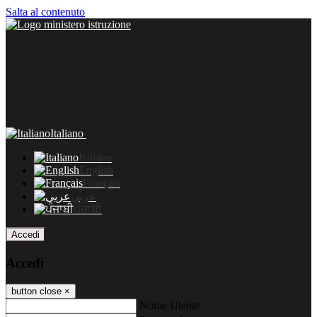
Salta al contenuto
Italiano
Italiano
English
Français
عربى
ਪੰਜਾਬੀ
Accedi
Accedi
button close
×
Nome Utente