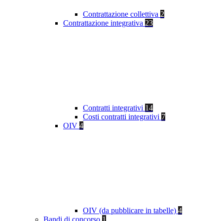
Contrattazione collettiva
2
Contrattazione integrativa
23
Contratti integrativi
14
Costi contratti integrativi
7
OIV
4
OIV (da pubblicare in tabelle)
4
Bandi di concorso
1