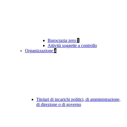
Burocrazia zero
1
Attività soggette a controllo
Organizzazione
4
Titolari di incarichi politici, di amministrazione,
di direzione o di governo