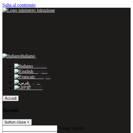
Salta al contenuto
Italiano
Italiano
English
Français
عربى
ਪੰਜਾਬੀ
Accedi
Accedi
button close
×
Nome Utente