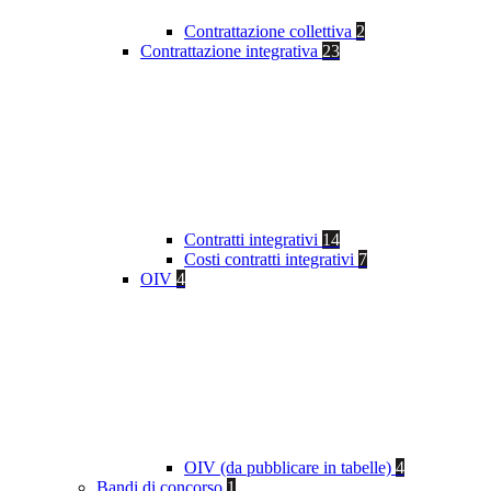
Contrattazione collettiva
2
Contrattazione integrativa
23
Contratti integrativi
14
Costi contratti integrativi
7
OIV
4
OIV (da pubblicare in tabelle)
4
Bandi di concorso
1