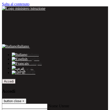
Salta al contenuto
Italiano
Italiano
English
Français
عربى
ਪੰਜਾਬੀ
Accedi
Accedi
button close
×
Nome Utente