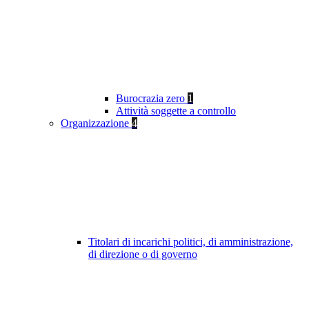
Burocrazia zero
1
Attività soggette a controllo
Organizzazione
4
Titolari di incarichi politici, di amministrazione,
di direzione o di governo