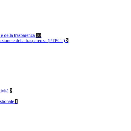
 e della trasparenza
10
rruzione e della trasparenza (PTPCT)
8
tività
2
stionale
1