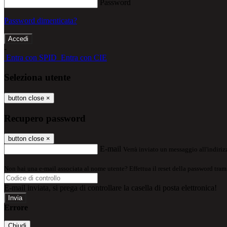
Password
Password dimenticata?
-
Entra con SPID
Entra con CIE
Seleziona utente
button close
×
Recupero password
button close
×
E-mail
Verrà inviato un messaggio all'indirizz
Non hai una e-mail associata al nome utente? Effettua il reset della password tram
E-mail inviata, si prega di controllare la casella di posta elettronica!
Errore
Chiudi