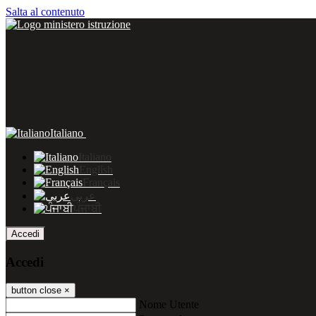
Salta al contenuto
Italiano
Italiano
English
Français
عربى
ਪੰਜਾਬੀ
Accedi
Accedi
button close
×
Nome Utente