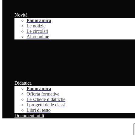
Novità
Panoramica
Le notizie
Le circolari
Albo online
Didattica
Panoramica
Offerta formativa
Le schede didattiche
I progetti delle classi
Libri di testo
Documenti utili