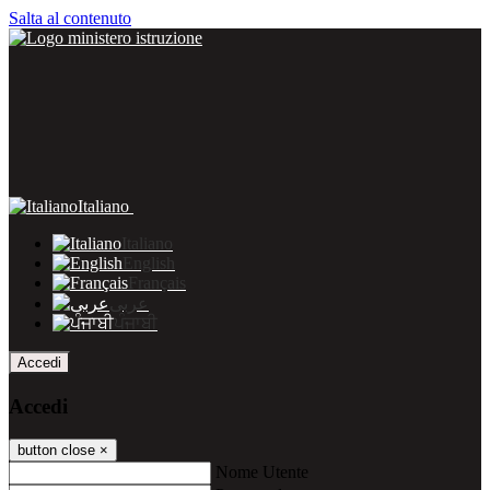
Salta al contenuto
Italiano
Italiano
English
Français
عربى
ਪੰਜਾਬੀ
Accedi
Accedi
button close
×
Nome Utente