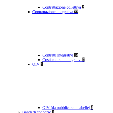
Contrattazione collettiva
2
Contrattazione integrativa
23
Contratti integrativi
14
Costi contratti integrativi
7
OIV
4
OIV (da pubblicare in tabelle)
4
Bandi di concorso
1