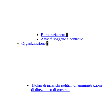
Burocrazia zero
1
Attività soggette a controllo
Organizzazione
4
Titolari di incarichi politici, di amministrazione,
di direzione o di governo