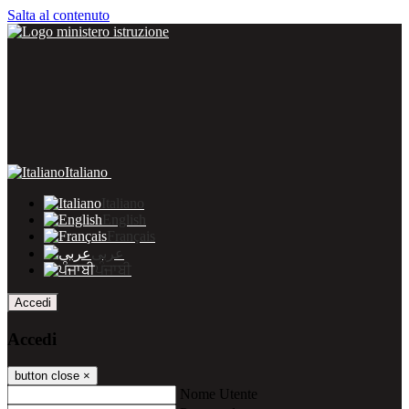
Salta al contenuto
Italiano
Italiano
English
Français
عربى
ਪੰਜਾਬੀ
Accedi
Accedi
button close
×
Nome Utente