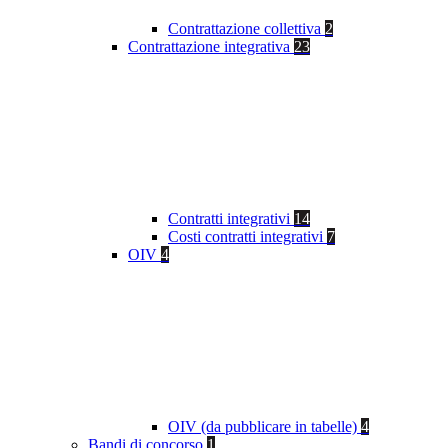
Contrattazione collettiva
2
Contrattazione integrativa
23
Contratti integrativi
14
Costi contratti integrativi
7
OIV
4
OIV (da pubblicare in tabelle)
4
Bandi di concorso
1