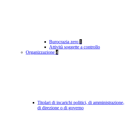
Burocrazia zero
1
Attività soggette a controllo
Organizzazione
4
Titolari di incarichi politici, di amministrazione,
di direzione o di governo