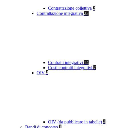
Contrattazione collettiva
2
Contrattazione integrativa
23
Contratti integrativi
14
Costi contratti integrativi
7
OIV
4
OIV (da pubblicare in tabelle)
4
Bandi di concorso
1