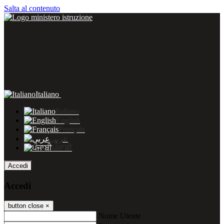
Salta al contenuto
Italiano
Italiano
English
Français
عربى
ਪੰਜਾਬੀ
Accedi
Accedi
button close
×
Nome Utente