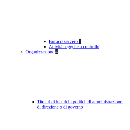
Burocrazia zero
1
Attività soggette a controllo
Organizzazione
4
Titolari di incarichi politici, di amministrazione,
di direzione o di governo