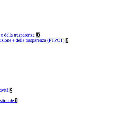
 e della trasparenza
10
rruzione e della trasparenza (PTPCT)
8
tività
2
stionale
1