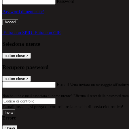
Password
Password dimenticata?
-
Entra con SPID
Entra con CIE
Seleziona utente
button close
×
Recupero password
button close
×
E-mail
Verrà inviato un messaggio all'indirizz
Non hai una e-mail associata al nome utente? Effettua il reset della password tram
E-mail inviata, si prega di controllare la casella di posta elettronica!
Errore
Chiudi