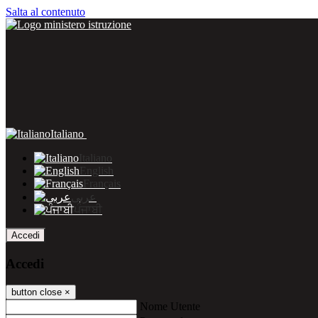
Salta al contenuto
Italiano
Italiano
English
Français
عربى
ਪੰਜਾਬੀ
Accedi
Accedi
button close
×
Nome Utente