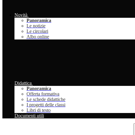
Novità
Panoramica
Le notizie
Le circolari
Albo online
Didattica
Panoramica
Offerta formativa
Le schede didattiche
I progetti delle classi
Libri di testo
Documenti utili