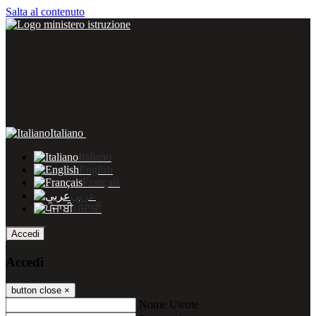
Salta al contenuto
Italiano
Italiano
English
Français
عربى
ਪੰਜਾਬੀ
Accedi
Accedi
button close
×
Nome Utente