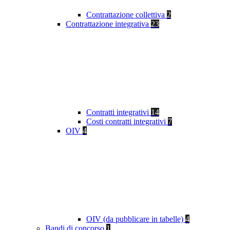
Contrattazione collettiva
2
Contrattazione integrativa
23
Contratti integrativi
14
Costi contratti integrativi
7
OIV
4
OIV (da pubblicare in tabelle)
4
Bandi di concorso
1