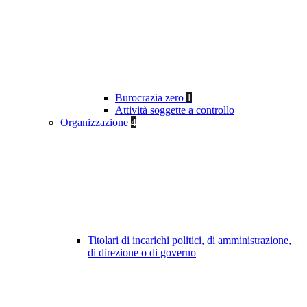
Burocrazia zero
1
Attività soggette a controllo
Organizzazione
4
Titolari di incarichi politici, di amministrazione,
di direzione o di governo