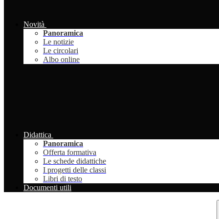
Novità
Panoramica
Le notizie
Le circolari
Albo online
Didattica
Panoramica
Offerta formativa
Le schede didattiche
I progetti delle classi
Libri di testo
Documenti utili