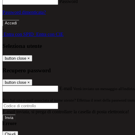
Password
Password dimenticata?
-
Entra con SPID
Entra con CIE
Seleziona utente
button close
×
Recupero password
button close
×
E-mail
Verrà inviato un messaggio all'indirizz
Non hai una e-mail associata al nome utente? Effettua il reset della password tram
E-mail inviata, si prega di controllare la casella di posta elettronica!
Errore
Chiudi