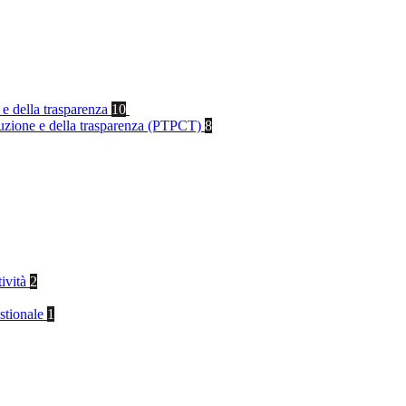
 e della trasparenza
10
rruzione e della trasparenza (PTPCT)
8
tività
2
stionale
1