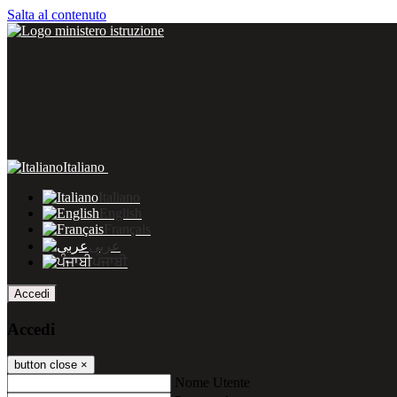
Salta al contenuto
Italiano
Italiano
English
Français
عربى
ਪੰਜਾਬੀ
Accedi
Accedi
button close
×
Nome Utente