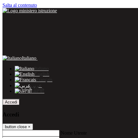
Salta al contenuto
Italiano
Italiano
English
Français
عربى
ਪੰਜਾਬੀ
Accedi
Accedi
button close
×
Nome Utente