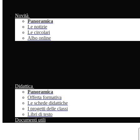
Novità
Panoramica
Le notizie
Le circolari
Albo online
Didattica
Panoramica
Offerta formativa
Le schede didattiche
I progetti delle classi
Libri di testo
Documenti utili