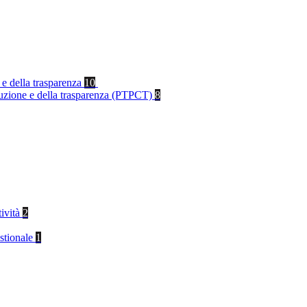
 e della trasparenza
10
rruzione e della trasparenza (PTPCT)
8
tività
2
stionale
1