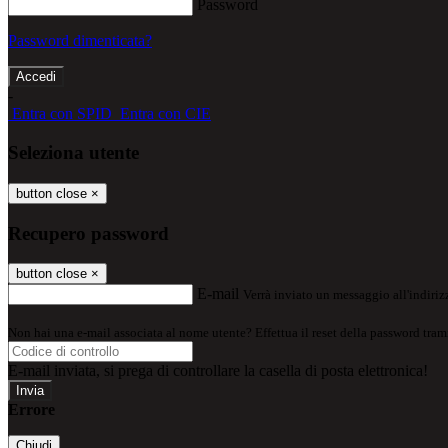
Password
Password dimenticata?
-
Entra con SPID
Entra con CIE
Seleziona utente
button close
×
Recupero password
button close
×
E-mail
Verrà inviato un messaggio all'indirizz
Non hai una e-mail associata al nome utente? Effettua il reset della password tram
E-mail inviata, si prega di controllare la casella di posta elettronica!
Errore
Chiudi