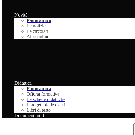
Novità
Panoramica
Le notizie
Le circolari
Albo online
Didattica
Panoramica
Offerta formativa
Le schede didattiche
I progetti delle classi
Libri di testo
Documenti utili