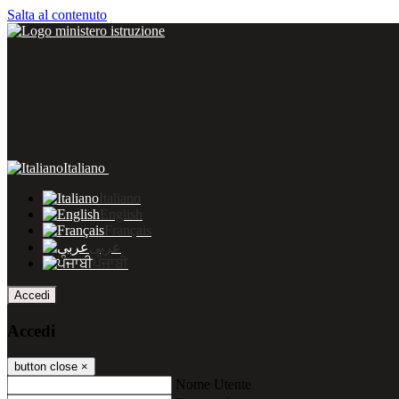
Salta al contenuto
Italiano
Italiano
English
Français
عربى
ਪੰਜਾਬੀ
Accedi
Accedi
button close
×
Nome Utente