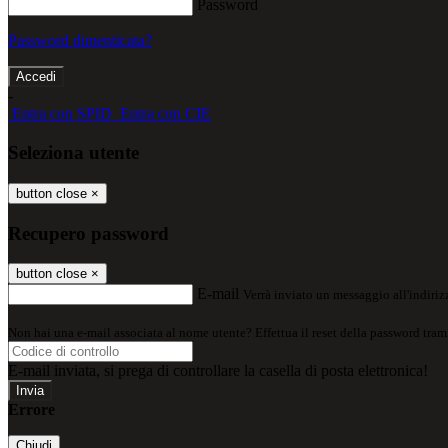
Password
Password dimenticata?
-
Entra con SPID
Entra con CIE
Seleziona utente
button close
×
Recupero password
button close
×
E-mail
Verrà inviato un messaggio all'indirizz
Non hai una e-mail associata al nome utente? Effettua il reset della password tram
E-mail inviata, si prega di controllare la casella di posta elettronica!
Errore
Chiudi