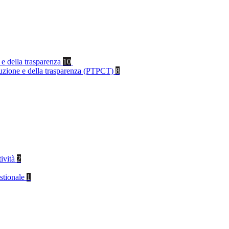
 e della trasparenza
10
rruzione e della trasparenza (PTPCT)
8
tività
2
stionale
1