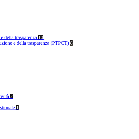
 e della trasparenza
10
rruzione e della trasparenza (PTPCT)
8
tività
2
stionale
1