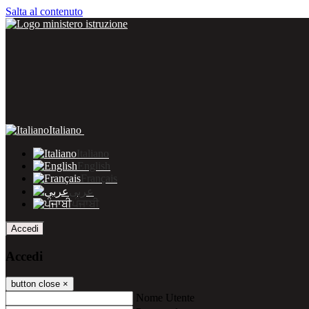
Salta al contenuto
Italiano
Italiano
English
Français
عربى
ਪੰਜਾਬੀ
Accedi
Accedi
button close
×
Nome Utente