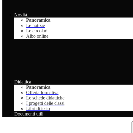
Novità
Panoramica
Le notizie
Le circolari
Albo online
Didattica
Panoramica
Offerta formativa
Le schede didattiche
I progetti delle classi
Libri di testo
Documenti utili