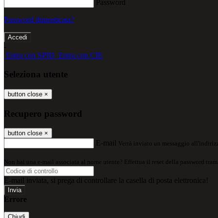
Password
Password dimenticata?
-
Entra con SPID
Entra con CIE
Seleziona utente
button close
×
Recupero password
button close
×
E-mail
Verrà inviato un messaggio all'indirizz
Non hai una e-mail associata al nome utente? Effettua il reset della password tram
E-mail inviata, si prega di controllare la casella di posta elettronica!
Errore
Chiudi