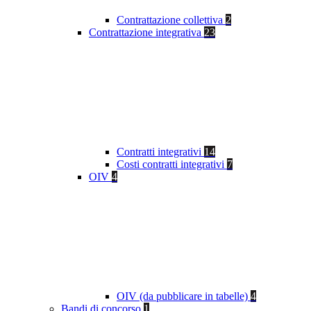
Contrattazione collettiva
2
Contrattazione integrativa
23
Contratti integrativi
14
Costi contratti integrativi
7
OIV
4
OIV (da pubblicare in tabelle)
4
Bandi di concorso
1