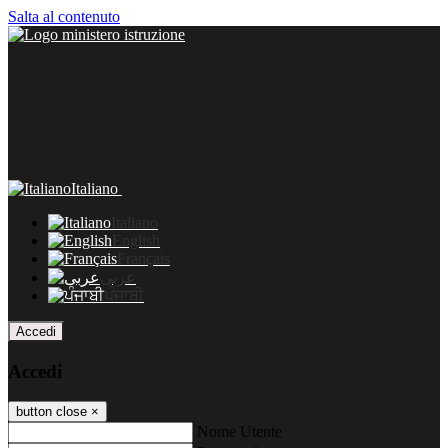
Salta al contenuto
Italiano
Italiano
English
Français
عربى
ਪੰਜਾਬੀ
Accedi
Accedi
button close
×
Nome Utente