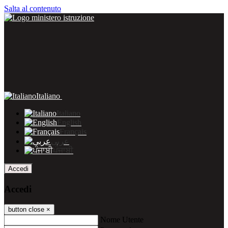
Salta al contenuto
Italiano
Italiano
English
Français
عربى
ਪੰਜਾਬੀ
Accedi
Accedi
button close
×
Nome Utente