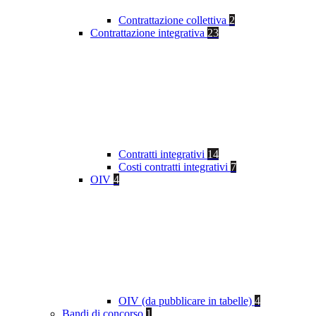
Contrattazione collettiva
2
Contrattazione integrativa
23
Contratti integrativi
14
Costi contratti integrativi
7
OIV
4
OIV (da pubblicare in tabelle)
4
Bandi di concorso
1