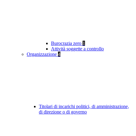
Burocrazia zero
1
Attività soggette a controllo
Organizzazione
4
Titolari di incarichi politici, di amministrazione,
di direzione o di governo