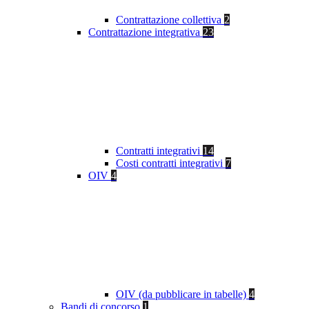
Contrattazione collettiva
2
Contrattazione integrativa
23
Contratti integrativi
14
Costi contratti integrativi
7
OIV
4
OIV (da pubblicare in tabelle)
4
Bandi di concorso
1