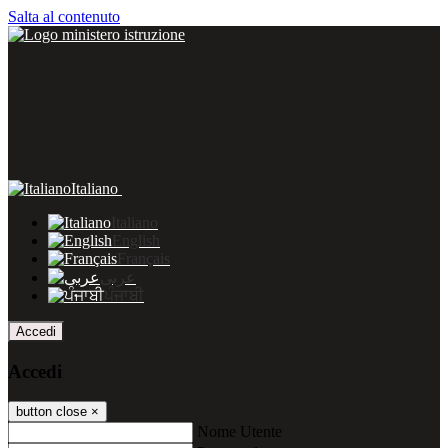
Salta al contenuto
Italiano
Italiano
English
Français
عربى
ਪੰਜਾਬੀ
Accedi
Accedi
button close
×
Nome Utente