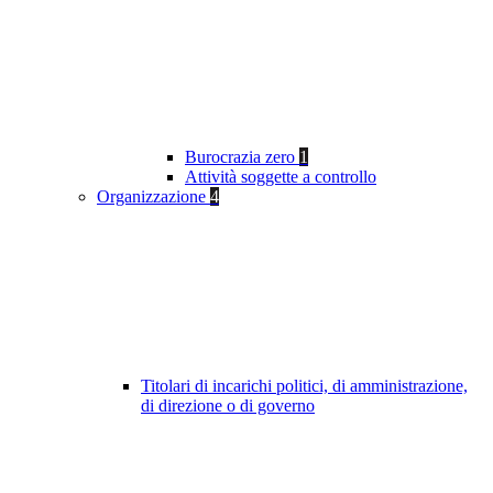
Burocrazia zero
1
Attività soggette a controllo
Organizzazione
4
Titolari di incarichi politici, di amministrazione,
di direzione o di governo