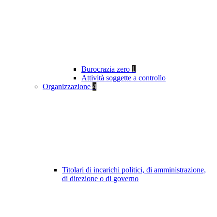
Burocrazia zero
1
Attività soggette a controllo
Organizzazione
4
Titolari di incarichi politici, di amministrazione,
di direzione o di governo