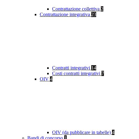
Contrattazione collettiva
2
Contrattazione integrativa
23
Contratti integrativi
14
Costi contratti integrativi
7
OIV
4
OIV (da pubblicare in tabelle)
4
Bandi di concorso
1