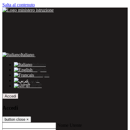
Salta al contenuto
Italiano
Italiano
English
Français
عربى
ਪੰਜਾਬੀ
Accedi
Accedi
button close
×
Nome Utente