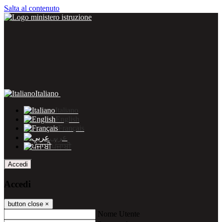
Salta al contenuto
Italiano
Italiano
English
Français
عربى
ਪੰਜਾਬੀ
Accedi
Accedi
button close
×
Nome Utente