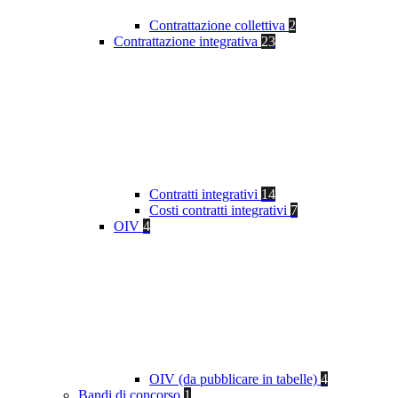
Contrattazione collettiva
2
Contrattazione integrativa
23
Contratti integrativi
14
Costi contratti integrativi
7
OIV
4
OIV (da pubblicare in tabelle)
4
Bandi di concorso
1