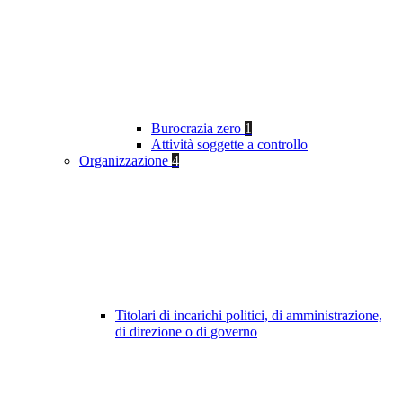
Burocrazia zero
1
Attività soggette a controllo
Organizzazione
4
Titolari di incarichi politici, di amministrazione,
di direzione o di governo