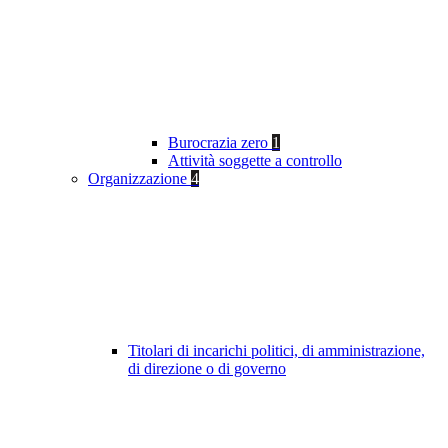
Burocrazia zero
1
Attività soggette a controllo
Organizzazione
4
Titolari di incarichi politici, di amministrazione,
di direzione o di governo