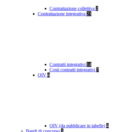
Contrattazione collettiva
2
Contrattazione integrativa
23
Contratti integrativi
14
Costi contratti integrativi
7
OIV
4
OIV (da pubblicare in tabelle)
4
Bandi di concorso
1