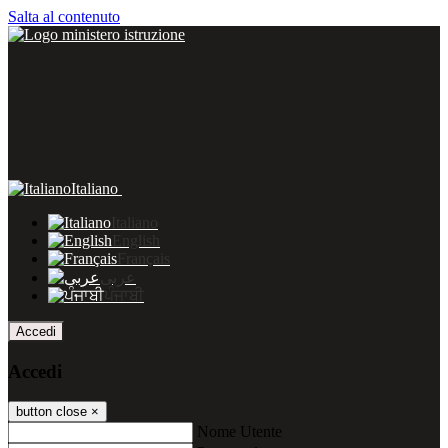
Salta al contenuto
Italiano
Italiano
English
Français
عربى
ਪੰਜਾਬੀ
Accedi
Accedi
button close
×
Nome Utente