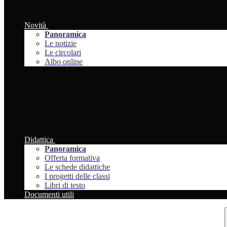
Novità
Panoramica
Le notizie
Le circolari
Albo online
Didattica
Panoramica
Offerta formativa
Le schede didattiche
I progetti delle classi
Libri di testo
Documenti utili