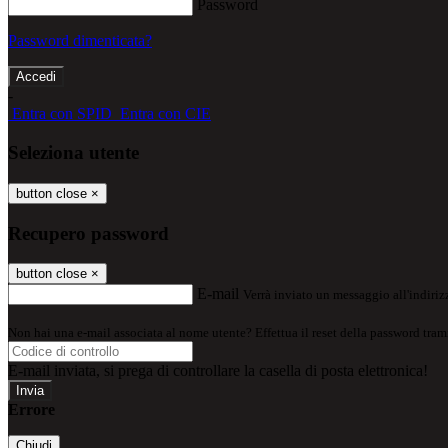
Password
Password dimenticata?
-
Entra con SPID
Entra con CIE
Seleziona utente
button close
×
Recupero password
button close
×
E-mail
Verrà inviato un messaggio all'indirizz
Non hai una e-mail associata al nome utente? Effettua il reset della password tram
E-mail inviata, si prega di controllare la casella di posta elettronica!
Errore
Chiudi