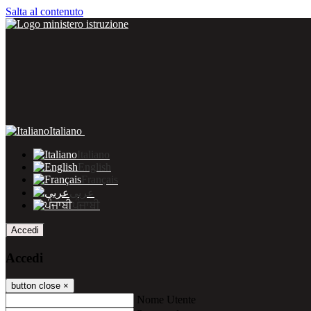
Salta al contenuto
Italiano
Italiano
English
Français
عربى
ਪੰਜਾਬੀ
Accedi
Accedi
button close
×
Nome Utente