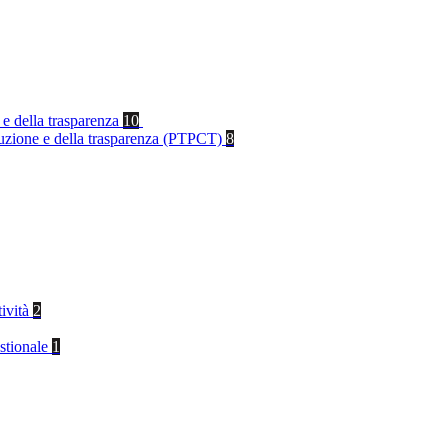
 e della trasparenza
10
rruzione e della trasparenza (PTPCT)
8
tività
2
stionale
1