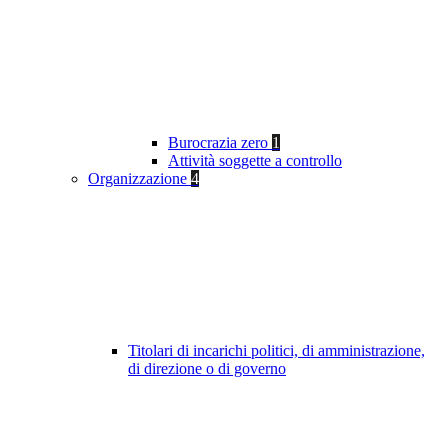
Burocrazia zero
1
Attività soggette a controllo
Organizzazione
4
Titolari di incarichi politici, di amministrazione,
di direzione o di governo