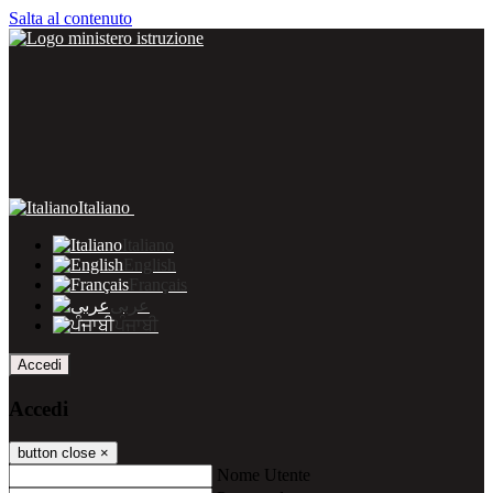
Salta al contenuto
Italiano
Italiano
English
Français
عربى
ਪੰਜਾਬੀ
Accedi
Accedi
button close
×
Nome Utente