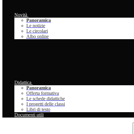
Novità
Panoramica
Le notizie
Le circolari
Albo online
Didattica
Panoramica
Offerta formativa
Le schede didattiche
I progetti delle classi
Libri di testo
Documenti utili