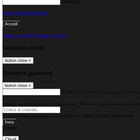
Password
Password dimenticata?
-
Entra con SPID
Entra con CIE
Seleziona utente
button close
×
Recupero password
button close
×
E-mail
Verrà inviato un messaggio all'indirizz
Non hai una e-mail associata al nome utente? Effettua il reset della password tram
E-mail inviata, si prega di controllare la casella di posta elettronica!
Errore
Chiudi