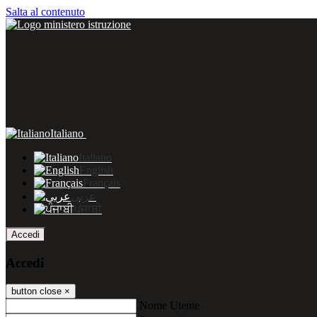
Salta al contenuto
Italiano
Italiano
English
Français
عربى
ਪੰਜਾਬੀ
Accedi
Accedi
button close
×
Nome Utente