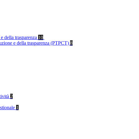
 e della trasparenza
10
rruzione e della trasparenza (PTPCT)
8
tività
2
stionale
1