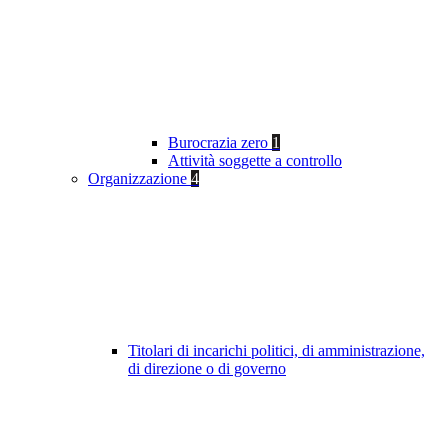
Burocrazia zero
1
Attività soggette a controllo
Organizzazione
4
Titolari di incarichi politici, di amministrazione,
di direzione o di governo