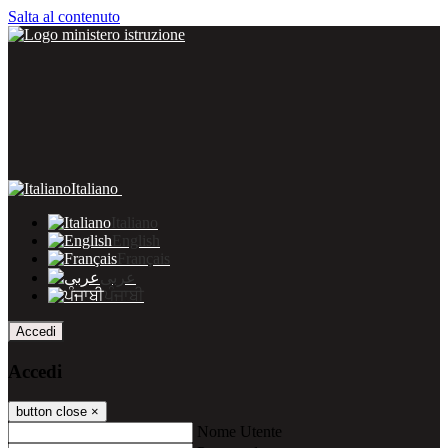
Salta al contenuto
Italiano
Italiano
English
Français
عربى
ਪੰਜਾਬੀ
Accedi
Accedi
button close
×
Nome Utente