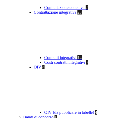
Contrattazione collettiva
2
Contrattazione integrativa
23
Contratti integrativi
14
Costi contratti integrativi
7
OIV
4
OIV (da pubblicare in tabelle)
4
Bandi di concorso
1