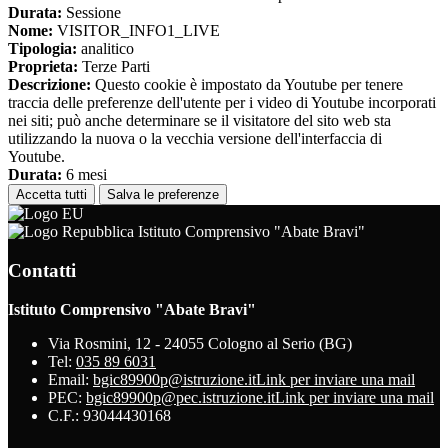
Durata:
Sessione
Nome:
VISITOR_INFO1_LIVE
Tipologia:
analitico
Proprieta:
Terze Parti
Descrizione:
Questo cookie è impostato da Youtube per tenere
traccia delle preferenze dell'utente per i video di Youtube incorporati
nei siti; può anche determinare se il visitatore del sito web sta
utilizzando la nuova o la vecchia versione dell'interfaccia di
Youtube.
Durata:
6 mesi
Accetta tutti
Salva le preferenze
Istituto Comprensivo "Abate Bravi"
Contatti
Istituto Comprensivo "Abate Bravi"
Via Rosmini, 12 - 24055 Cologno al Serio (BG)
Tel:
035 89 6031
Email:
bgic89900p@istruzione.it
Link per inviare una mail
PEC:
bgic89900p@pec.istruzione.it
Link per inviare una mail
C.F.: 93044430168