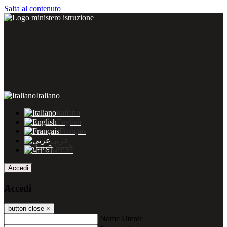
Salta al contenuto
Italiano
Italiano
English
Français
عربى
ਪੰਜਾਬੀ
Accedi
Accedi
button close
×
Nome Utente