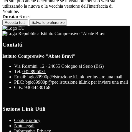
nei siti; può anche determinare se il visitatore del sito web sta
utilizzando la nuova o la vecchia versione dell'interfaccia di
Youtube.
Durata:
6 mesi
Accetta tutti
Salva le preferenze
Istituto Comprensivo "Abate Bravi"
Contatti
Istituto Comprensivo "Abate Bravi"
Via Rosmini, 12 - 24055 Cologno al Serio (BG)
Tel:
035 89 6031
Email:
bgic89900p@istruzione.it
Link per inviare una mail
PEC:
bgic89900p@pec.istruzione.it
Link per inviare una mail
C.F.: 93044430168
Sezione Link Utili
Cookie policy
Note legali
Informativa Privacy