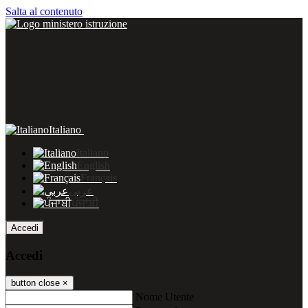
Salta al contenuto
Italiano
Italiano
English
Français
عربى
ਪੰਜਾਬੀ
Accedi
Accedi
button close
×
Nome Utente