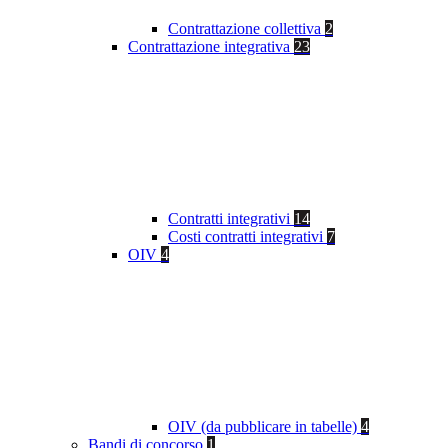
Contrattazione collettiva
2
Contrattazione integrativa
23
Contratti integrativi
14
Costi contratti integrativi
7
OIV
4
OIV (da pubblicare in tabelle)
4
Bandi di concorso
1