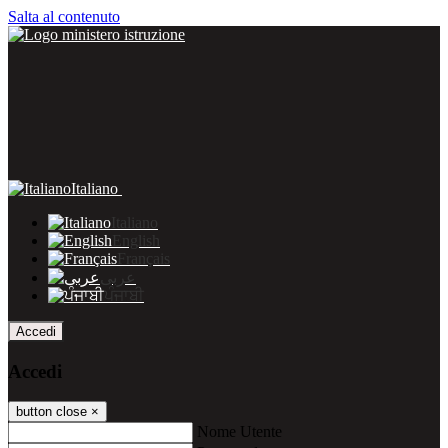
Salta al contenuto
Italiano
Italiano
English
Français
عربى
ਪੰਜਾਬੀ
Accedi
Accedi
button close
×
Nome Utente