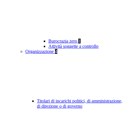
Burocrazia zero
1
Attività soggette a controllo
Organizzazione
4
Titolari di incarichi politici, di amministrazione,
di direzione o di governo