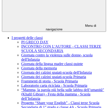
Menu di
navigazione
I progetti delle classi
PI GRECO DAY
INCONTRO CON L'AUTORE - CLASSI TERZE
SCUOLA SECONDARIA
Giornata contro la violenza sulle donne- scuola
dell'Infanzia
Giornata della lingua madre classi quinte
Giornata della memoria
Giornata dei calzini spaiati-scuola dell'Infanzia
Giornata dei calzini spaiati-scuola Primaria
Frammenti di storia - Scuola Primaria
Laboratorio carta riciclata - Scuola Primaria
“Mamma, la parola più bella sulle labbra dell’umanità"
(Khalil Gibran) - Festa della mamma - Scuola
dell’Infanzia
Progetto “Share your English” - Classi terze Scuola
Secondaria di 1° grado e classe 4A - Scuola Primaria