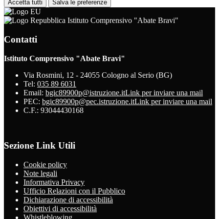
Accetta tutti
Salva le preferenze
Istituto Comprensivo "Abate Bravi"
Contatti
Istituto Comprensivo "Abate Bravi"
Via Rosmini, 12 - 24055 Cologno al Serio (BG)
Tel:
035 89 6031
Email:
bgic89900p@istruzione.it
Link per inviare una mail
PEC:
bgic89900p@pec.istruzione.it
Link per inviare una mail
C.F.: 93044430168
Sezione Link Utili
Cookie policy
Note legali
Informativa Privacy
Ufficio Relazioni con il Pubblico
Dichiarazione di accessibilità
Obiettivi di accessibilità
Whistleblowing