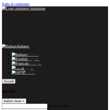
Salta al contenuto
Italiano
Italiano
English
Français
عربى
ਪੰਜਾਬੀ
Accedi
Accedi
button close
×
Nome Utente