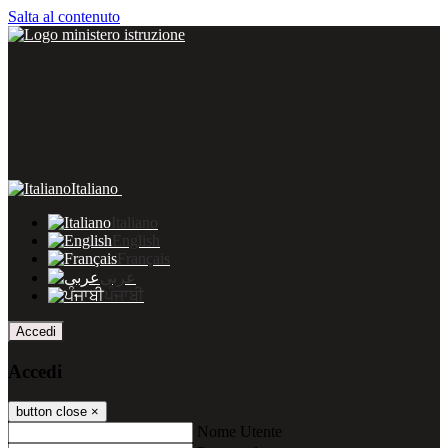
Salta al contenuto
Italiano
Italiano
English
Français
عربى
ਪੰਜਾਬੀ
Accedi
Accedi
button close
×
Nome Utente