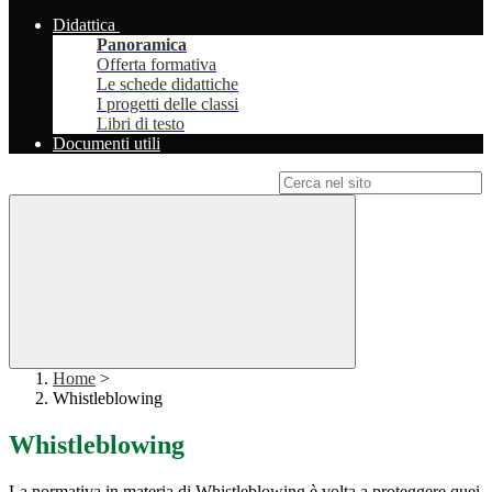
Didattica
Panoramica
Offerta formativa
Le schede didattiche
I progetti delle classi
Libri di testo
Documenti utili
Campo di ricerca per le pagine del sito
Home
>
Whistleblowing
Whistleblowing
La normativa in materia di Whistleblowing è volta a proteggere quei