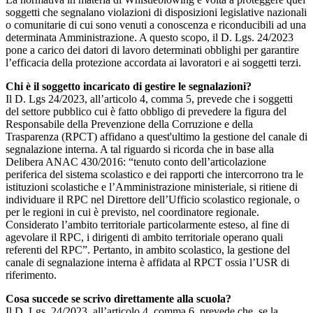
soggetti che segnalano violazioni di disposizioni legislative nazionali
o comunitarie di cui sono venuti a conoscenza e riconducibili ad una
determinata Amministrazione. A questo scopo, il D. Lgs. 24/2023
pone a carico dei datori di lavoro determinati obblighi per garantire
l’efficacia della protezione accordata ai lavoratori e ai soggetti terzi.
Chi è il soggetto incaricato di gestire le segnalazioni?
Il D. Lgs 24/2023, all’articolo 4, comma 5, prevede che i soggetti
del settore pubblico cui è fatto obbligo di prevedere la figura del
Responsabile della Prevenzione della Corruzione e della
Trasparenza (RPCT) affidano a quest'ultimo la gestione del canale di
segnalazione interna. A tal riguardo si ricorda che in base alla
Delibera ANAC 430/2016: “tenuto conto dell’articolazione
periferica del sistema scolastico e dei rapporti che intercorrono tra le
istituzioni scolastiche e l’Amministrazione ministeriale, si ritiene di
individuare il RPC nel Direttore dell’Ufficio scolastico regionale, o
per le regioni in cui è previsto, nel coordinatore regionale.
Considerato l’ambito territoriale particolarmente esteso, al fine di
agevolare il RPC, i dirigenti di ambito territoriale operano quali
referenti del RPC”. Pertanto, in ambito scolastico, la gestione del
canale di segnalazione interna è affidata al RPCT ossia l’USR di
riferimento.
Cosa succede se scrivo direttamente alla scuola?
Il D. Lgs. 24/2023, all’articolo 4, comma 6, prevede che, se la