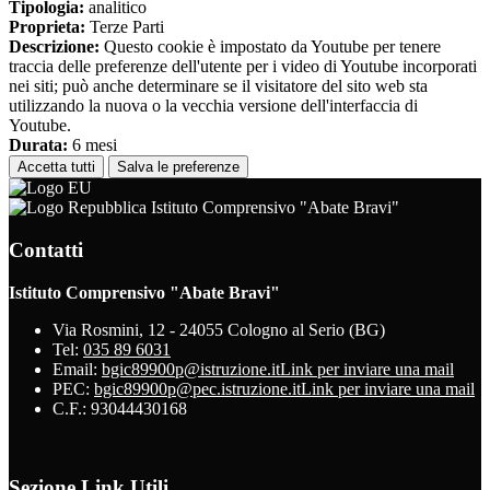
Tipologia:
analitico
Proprieta:
Terze Parti
Descrizione:
Questo cookie è impostato da Youtube per tenere
traccia delle preferenze dell'utente per i video di Youtube incorporati
nei siti; può anche determinare se il visitatore del sito web sta
utilizzando la nuova o la vecchia versione dell'interfaccia di
Youtube.
Durata:
6 mesi
Accetta tutti
Salva le preferenze
Istituto Comprensivo "Abate Bravi"
Contatti
Istituto Comprensivo "Abate Bravi"
Via Rosmini, 12 - 24055 Cologno al Serio (BG)
Tel:
035 89 6031
Email:
bgic89900p@istruzione.it
Link per inviare una mail
PEC:
bgic89900p@pec.istruzione.it
Link per inviare una mail
C.F.: 93044430168
Sezione Link Utili