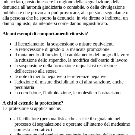
minacciato, posto in essere in ragione della segnalazione, della
denuncia all’autorità giudiziaria o contabile, o della divulgazione
pubblica e che provoca o può provocare, alla persona segnalante o
alla persona che ha sporto la denuncia, in via diretta o indiretta, un
danno ingiusto, da intendersi come danno ingiustificato.
Alcuni esempi di comportamenti ritorsivi?
il licenziamento, la sospensione o misure equivalenti
la retrocessione di grado o la mancata promozione
il mutamento di funzioni, il cambiamento del luogo di lavoro,
la riduzione dello stipendio, la modifica dell'orario di lavoro
la sospensione della formazione o qualsiasi restrizione
dell'accesso alla stessa
le note di merito negative o le referenze negative
l'adozione di misure disciplinari o di altra sanzione, anche
pecuniaria
la coercizione, l'intimidazione, le molestie o l'ostracismo
A chi si estende la protezione?
La protezione si applica anche:
al facilitatore (persona fisica che assiste il segnalante nel
processo di segnalazione e operante all’interno del medesimo
contesto lavorativo)
alle persone del medesimo contesto lavorativo della persona