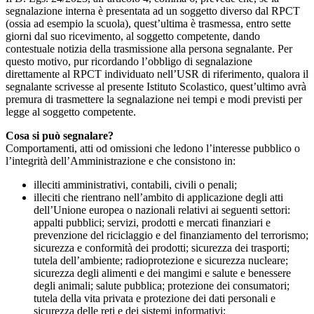
segnalazione interna è presentata ad un soggetto diverso dal RPCT
(ossia ad esempio la scuola), quest’ultima è trasmessa, entro sette
giorni dal suo ricevimento, al soggetto competente, dando
contestuale notizia della trasmissione alla persona segnalante. Per
questo motivo, pur ricordando l’obbligo di segnalazione
direttamente al RPCT individuato nell’USR di riferimento, qualora il
segnalante scrivesse al presente Istituto Scolastico, quest’ultimo avrà
premura di trasmettere la segnalazione nei tempi e modi previsti per
legge al soggetto competente.
Cosa si può segnalare?
Comportamenti, atti od omissioni che ledono l’interesse pubblico o
l’integrità dell’Amministrazione e che consistono in:
illeciti amministrativi, contabili, civili o penali;
illeciti che rientrano nell’ambito di applicazione degli atti
dell’Unione europea o nazionali relativi ai seguenti settori:
appalti pubblici; servizi, prodotti e mercati finanziari e
prevenzione del riciclaggio e del finanziamento del terrorismo;
sicurezza e conformità dei prodotti; sicurezza dei trasporti;
tutela dell’ambiente; radioprotezione e sicurezza nucleare;
sicurezza degli alimenti e dei mangimi e salute e benessere
degli animali; salute pubblica; protezione dei consumatori;
tutela della vita privata e protezione dei dati personali e
sicurezza delle reti e dei sistemi informativi;