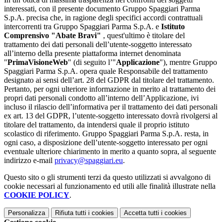
interessati, con il presente documento Gruppo Spaggiari Parma
S.p.A. precisa che, in ragione degli specifici accordi contrattuali
intercorrenti tra Gruppo Spaggiari Parma S.p.A. e
Istituto
Comprensivo "Abate Bravi"
, quest'ultimo è titolare del
trattamento dei dati personali dell’utente-soggetto interessato
all’interno della presente piattaforma internet denominata
"
PrimaVisioneWeb
" (di seguito l’"
Applicazione
"), mentre Gruppo
Spaggiari Parma S.p.A. opera quale Responsabile del trattamento
designato ai sensi dell’art. 28 del GDPR dal titolare del trattamento.
Pertanto, per ogni ulteriore informazione in merito al trattamento dei
propri dati personali condotto all’interno dell’Applicazione, ivi
incluso il rilascio dell’informativa per il trattamento dei dati personali
ex art. 13 del GDPR, l’utente-soggetto interessato dovrà rivolgersi al
titolare del trattamento, da intendersi quale il proprio istituto
scolastico di riferimento. Gruppo Spaggiari Parma S.p.A. resta, in
ogni caso, a disposizione dell’utente-soggetto interessato per ogni
eventuale ulteriore chiarimento in merito a quanto sopra, al seguente
indirizzo e-mail
privacy@spaggiari.eu
.
Questo sito o gli strumenti terzi da questo utilizzati si avvalgono di
cookie necessari al funzionamento ed utili alle finalità illustrate nella
COOKIE POLICY
.
Personalizza
Rifiuta tutti
i cookies
Accetta tutti
i cookies