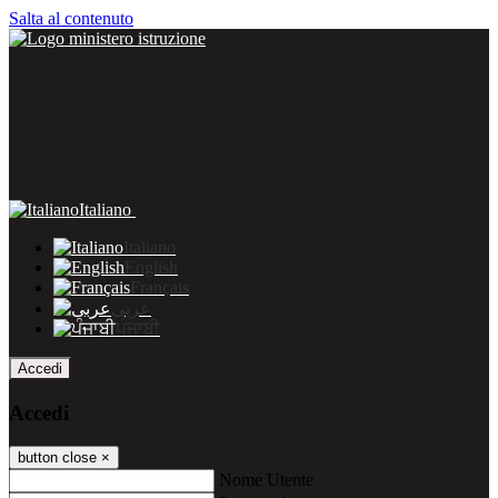
Salta al contenuto
Italiano
Italiano
English
Français
عربى
ਪੰਜਾਬੀ
Accedi
Accedi
button close
×
Nome Utente