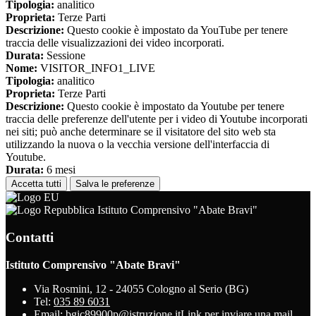
Tipologia:
analitico
Proprieta:
Terze Parti
Descrizione:
Questo cookie è impostato da YouTube per tenere
traccia delle visualizzazioni dei video incorporati.
Durata:
Sessione
Nome:
VISITOR_INFO1_LIVE
Tipologia:
analitico
Proprieta:
Terze Parti
Descrizione:
Questo cookie è impostato da Youtube per tenere
traccia delle preferenze dell'utente per i video di Youtube incorporati
nei siti; può anche determinare se il visitatore del sito web sta
utilizzando la nuova o la vecchia versione dell'interfaccia di
Youtube.
Durata:
6 mesi
Accetta tutti
Salva le preferenze
Istituto Comprensivo "Abate Bravi"
Contatti
Istituto Comprensivo "Abate Bravi"
Via Rosmini, 12 - 24055 Cologno al Serio (BG)
Tel:
035 89 6031
Email:
bgic89900p@istruzione.it
Link per inviare una mail