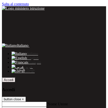
Salta al contenuto
Italiano
Italiano
English
Français
عربى
ਪੰਜਾਬੀ
Accedi
Accedi
button close
×
Nome Utente