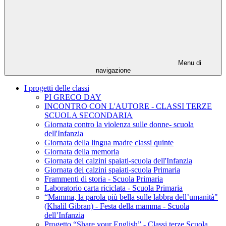
Menu di
navigazione
I progetti delle classi
PI GRECO DAY
INCONTRO CON L'AUTORE - CLASSI TERZE
SCUOLA SECONDARIA
Giornata contro la violenza sulle donne- scuola
dell'Infanzia
Giornata della lingua madre classi quinte
Giornata della memoria
Giornata dei calzini spaiati-scuola dell'Infanzia
Giornata dei calzini spaiati-scuola Primaria
Frammenti di storia - Scuola Primaria
Laboratorio carta riciclata - Scuola Primaria
“Mamma, la parola più bella sulle labbra dell’umanità"
(Khalil Gibran) - Festa della mamma - Scuola
dell’Infanzia
Progetto “Share your English” - Classi terze Scuola