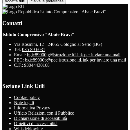
Accetta tutti
Salva le preferenze
Istituto Comprensivo "Abate Bravi"
Contatti
Istituto Comprensivo "Abate Bravi"
Via Rosmini, 12 - 24055 Cologno al Serio (BG)
Tel:
035 89 6031
Email:
bgic89900p@istruzione.it
Link per inviare una mail
PEC:
bgic89900p@pec.istruzione.it
Link per inviare una mail
C.F.: 93044430168
Sezione Link Utili
Cookie policy
Note legali
Informativa Privacy
Ufficio Relazioni con il Pubblico
Dichiarazione di accessibilità
Obiettivi di accessibilità
Whistleblowing