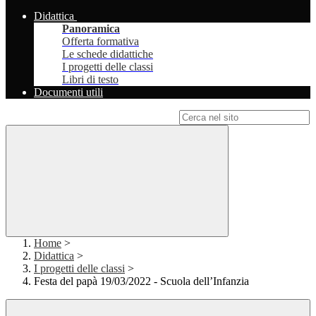
Didattica
Panoramica
Offerta formativa
Le schede didattiche
I progetti delle classi
Libri di testo
Documenti utili
Campo di ricerca per le pagine del sito
Home
>
Didattica
>
I progetti delle classi
>
Festa del papà 19/03/2022 - Scuola dell’Infanzia