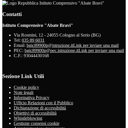
Istituto Comprensivo "Abate Bravi"
Contatti
Istituto Comprensivo "Abate Bravi"
Via Rosmini, 12 - 24055 Cologno al Serio (BG)
Tel:
035 89 6031
Email:
bgic89900p@istruzione.it
Link per inviare una mail
PEC:
bgic89900p@pec.istruzione.it
Link per inviare una mail
C.F.: 93044430168
Sezione Link Utili
Cookie policy
Note legali
Informativa Privacy
Ufficio Relazioni con il Pubblico
Dichiarazione di accessibilità
Obiettivi di accessibilità
Whistleblowing
Gestione consensi cookie