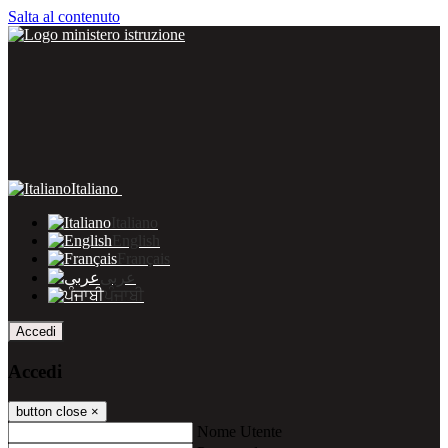
Salta al contenuto
Italiano
Italiano
English
Français
عربى
ਪੰਜਾਬੀ
Accedi
Accedi
button close
×
Nome Utente