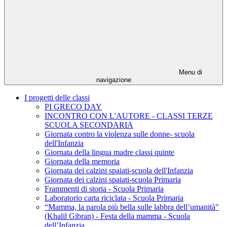
Menu di
navigazione
I progetti delle classi
PI GRECO DAY
INCONTRO CON L'AUTORE - CLASSI TERZE
SCUOLA SECONDARIA
Giornata contro la violenza sulle donne- scuola
dell'Infanzia
Giornata della lingua madre classi quinte
Giornata della memoria
Giornata dei calzini spaiati-scuola dell'Infanzia
Giornata dei calzini spaiati-scuola Primaria
Frammenti di storia - Scuola Primaria
Laboratorio carta riciclata - Scuola Primaria
“Mamma, la parola più bella sulle labbra dell’umanità"
(Khalil Gibran) - Festa della mamma - Scuola
dell’Infanzia