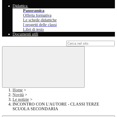
Didattica
Panoramica
Offerta formativa
Le schede didattiche
I progetti delle classi
Libri di testo
Documenti utili
Campo di ricerca per le pagine del sito
Home
>
Novità
>
Le notizie
>
INCONTRO CON L'AUTORE - CLASSI TERZE
SCUOLA SECONDARIA