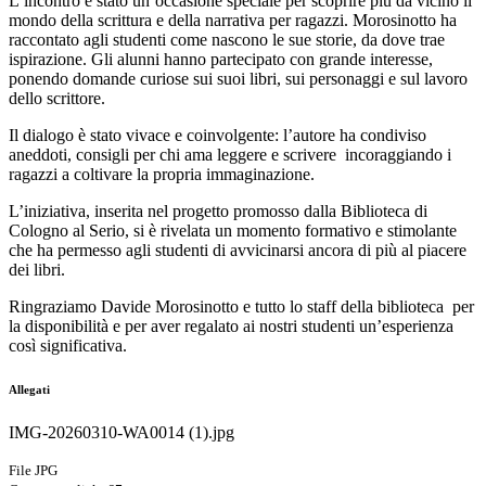
L’incontro è stato un’occasione speciale per scoprire più da vicino il
mondo della scrittura e della narrativa per ragazzi. Morosinotto ha
raccontato agli studenti come nascono le sue storie, da dove trae
ispirazione. Gli alunni hanno partecipato con grande interesse,
ponendo domande curiose sui suoi libri, sui personaggi e sul lavoro
dello scrittore.
Il dialogo è stato vivace e coinvolgente: l’autore ha condiviso
aneddoti, consigli per chi ama leggere e scrivere
incoraggiando i
ragazzi a coltivare la propria immaginazione.
L’iniziativa, inserita nel progetto promosso dalla Biblioteca di
Cologno al Serio, si è rivelata un momento formativo e stimolante
che ha permesso agli studenti di avvicinarsi ancora di più al piacere
dei libri.
Ringraziamo Davide Morosinotto e tutto lo staff della biblioteca
per
la disponibilità e per aver regalato ai nostri studenti un’esperienza
così significativa.
Allegati
IMG-20260310-WA0014 (1).jpg
File JPG