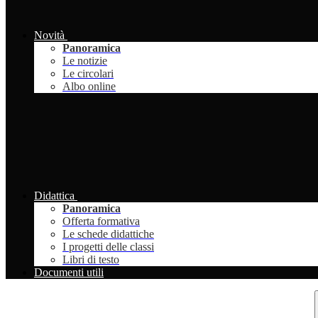
Novità
Panoramica
Le notizie
Le circolari
Albo online
Didattica
Panoramica
Offerta formativa
Le schede didattiche
I progetti delle classi
Libri di testo
Documenti utili