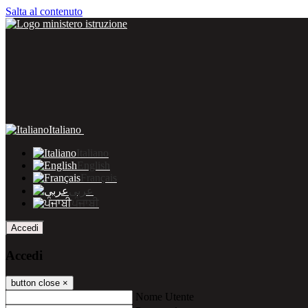
Salta al contenuto
Italiano
Italiano
English
Français
عربى
ਪੰਜਾਬੀ
Accedi
Accedi
button close
×
Nome Utente