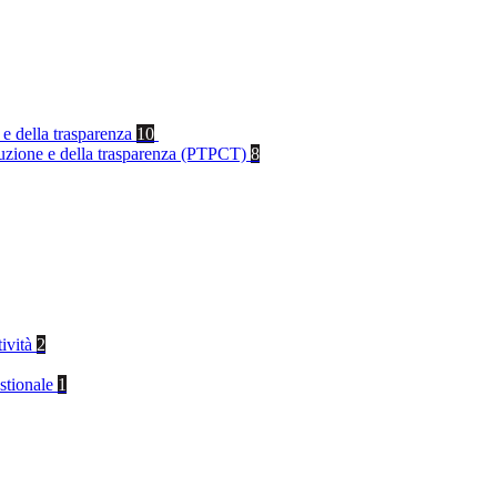
 e della trasparenza
10
rruzione e della trasparenza (PTPCT)
8
tività
2
stionale
1