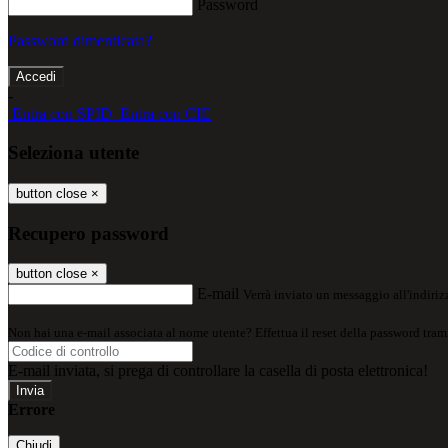
Password
Password dimenticata?
-
Entra con SPID
Entra con CIE
Seleziona utente
button close
×
Recupero password
button close
×
E-mail
Verrà inviato un messaggio all'indirizz
Non hai una e-mail associata al nome utente? Effettua il reset della password tram
E-mail inviata, si prega di controllare la casella di posta elettronica!
Errore
Chiudi