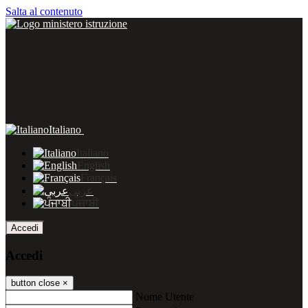
Salta al contenuto
Italiano
Italiano
English
Français
عربى
ਪੰਜਾਬੀ
Accedi
Accedi
button close
×
Nome Utente