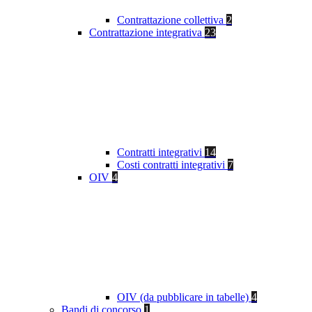
Contrattazione collettiva
2
Contrattazione integrativa
23
Contratti integrativi
14
Costi contratti integrativi
7
OIV
4
OIV (da pubblicare in tabelle)
4
Bandi di concorso
1