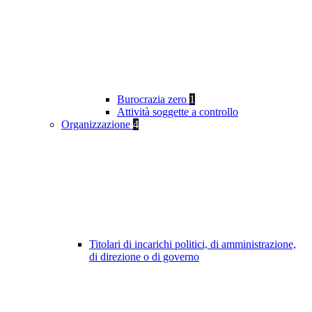
Burocrazia zero
1
Attività soggette a controllo
Organizzazione
4
Titolari di incarichi politici, di amministrazione,
di direzione o di governo