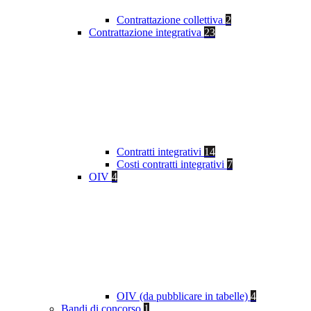
Contrattazione collettiva
2
Contrattazione integrativa
23
Contratti integrativi
14
Costi contratti integrativi
7
OIV
4
OIV (da pubblicare in tabelle)
4
Bandi di concorso
1