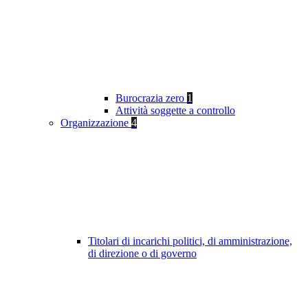
Burocrazia zero
1
Attività soggette a controllo
Organizzazione
4
Titolari di incarichi politici, di amministrazione,
di direzione o di governo