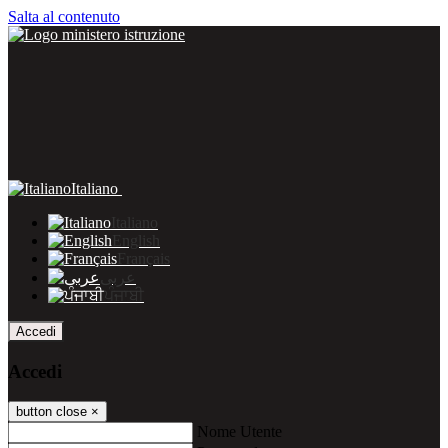
Salta al contenuto
Italiano
Italiano
English
Français
عربى
ਪੰਜਾਬੀ
Accedi
Accedi
button close
×
Nome Utente