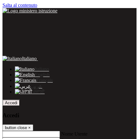
Salta al contenuto
Italiano
Italiano
English
Français
عربى
ਪੰਜਾਬੀ
Accedi
Accedi
button close
×
Nome Utente