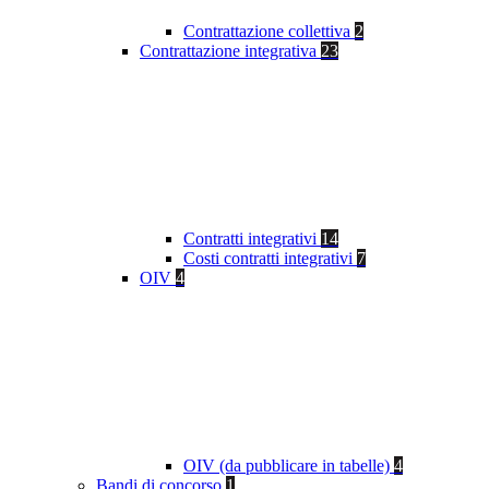
Contrattazione collettiva
2
Contrattazione integrativa
23
Contratti integrativi
14
Costi contratti integrativi
7
OIV
4
OIV (da pubblicare in tabelle)
4
Bandi di concorso
1