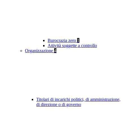
Burocrazia zero
1
Attività soggette a controllo
Organizzazione
4
Titolari di incarichi politici, di amministrazione,
di direzione o di governo