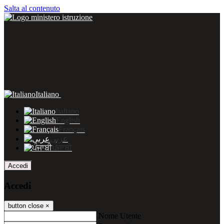
Salta al contenuto
Italiano
Italiano
English
Français
عربى
ਪੰਜਾਬੀ
Accedi
Accedi
button close
×
Nome Utente