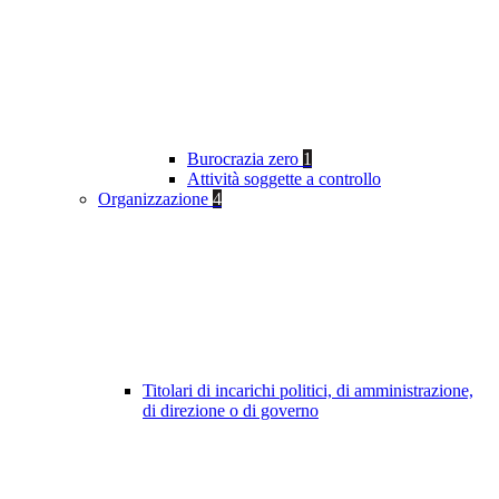
Burocrazia zero
1
Attività soggette a controllo
Organizzazione
4
Titolari di incarichi politici, di amministrazione,
di direzione o di governo