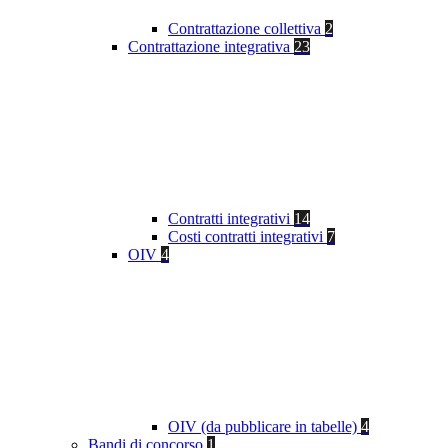
Contrattazione collettiva
2
Contrattazione integrativa
23
Contratti integrativi
14
Costi contratti integrativi
7
OIV
4
OIV (da pubblicare in tabelle)
4
Bandi di concorso
1