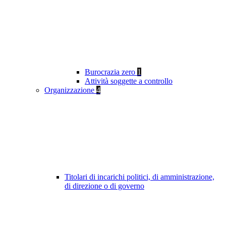
Burocrazia zero
1
Attività soggette a controllo
Organizzazione
4
Titolari di incarichi politici, di amministrazione,
di direzione o di governo