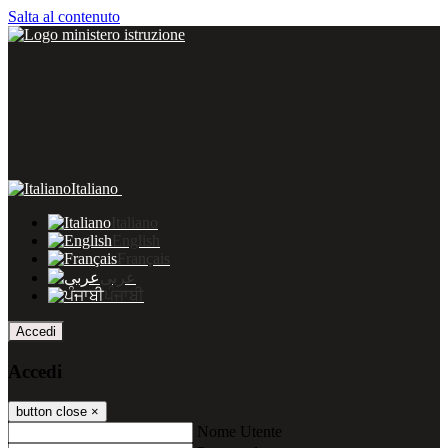
Salta al contenuto
Italiano
Italiano
English
Français
عربى
ਪੰਜਾਬੀ
Accedi
Accedi
button close
×
Nome Utente