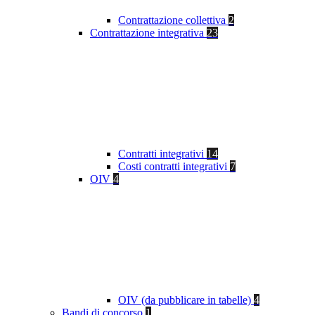
Contrattazione collettiva
2
Contrattazione integrativa
23
Contratti integrativi
14
Costi contratti integrativi
7
OIV
4
OIV (da pubblicare in tabelle)
4
Bandi di concorso
1