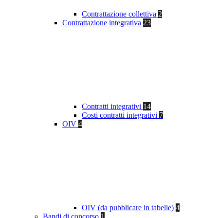
Contrattazione collettiva
2
Contrattazione integrativa
23
Contratti integrativi
14
Costi contratti integrativi
7
OIV
4
OIV (da pubblicare in tabelle)
4
Bandi di concorso
1