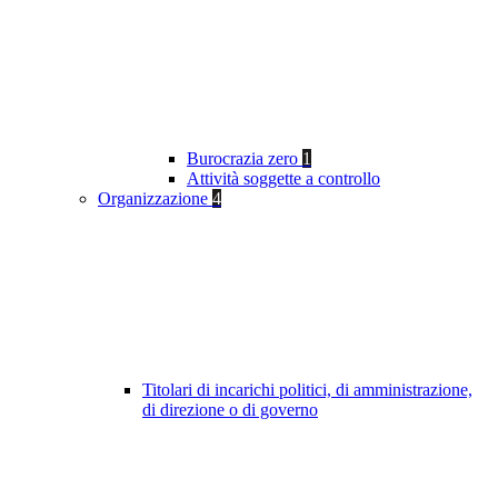
Burocrazia zero
1
Attività soggette a controllo
Organizzazione
4
Titolari di incarichi politici, di amministrazione,
di direzione o di governo