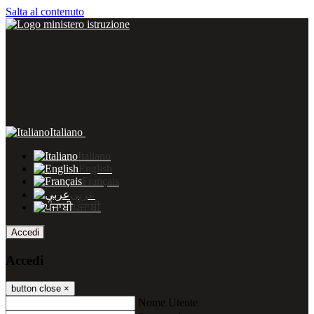
Salta al contenuto
Italiano
Italiano
English
Français
عربى
ਪੰਜਾਬੀ
Accedi
Accedi
button close
×
Nome Utente