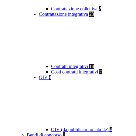
Contrattazione collettiva
2
Contrattazione integrativa
23
Contratti integrativi
14
Costi contratti integrativi
7
OIV
4
OIV (da pubblicare in tabelle)
4
Bandi di concorso
1