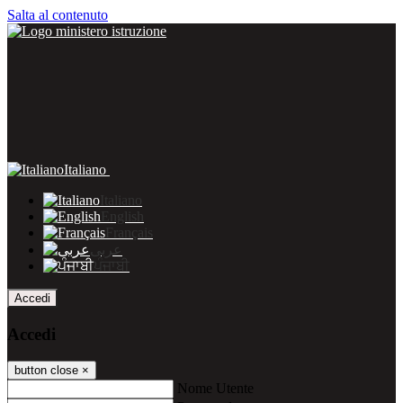
Salta al contenuto
Italiano
Italiano
English
Français
عربى
ਪੰਜਾਬੀ
Accedi
Accedi
button close
×
Nome Utente