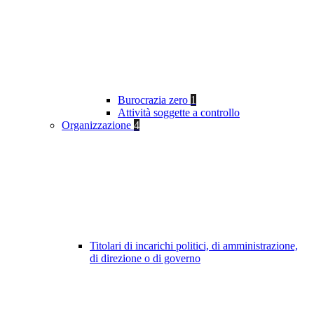
Burocrazia zero
1
Attività soggette a controllo
Organizzazione
4
Titolari di incarichi politici, di amministrazione,
di direzione o di governo