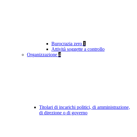
Burocrazia zero
1
Attività soggette a controllo
Organizzazione
4
Titolari di incarichi politici, di amministrazione,
di direzione o di governo