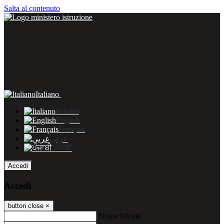
Salta al contenuto
Italiano
Italiano
English
Français
عربى
ਪੰਜਾਬੀ
Accedi
Accedi
button close
×
Nome Utente