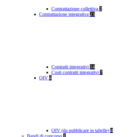
Contrattazione collettiva
2
Contrattazione integrativa
23
Contratti integrativi
14
Costi contratti integrativi
7
OIV
4
OIV (da pubblicare in tabelle)
4
Bandi di concorso
1