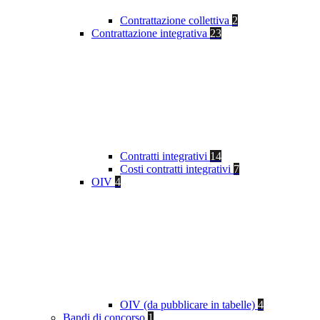
Contrattazione collettiva
2
Contrattazione integrativa
23
Contratti integrativi
14
Costi contratti integrativi
7
OIV
4
OIV (da pubblicare in tabelle)
4
Bandi di concorso
1