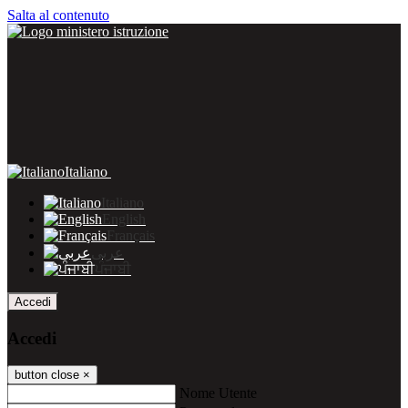
Salta al contenuto
Italiano
Italiano
English
Français
عربى
ਪੰਜਾਬੀ
Accedi
Accedi
button close
×
Nome Utente