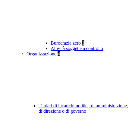
Burocrazia zero
1
Attività soggette a controllo
Organizzazione
4
Titolari di incarichi politici, di amministrazione,
di direzione o di governo